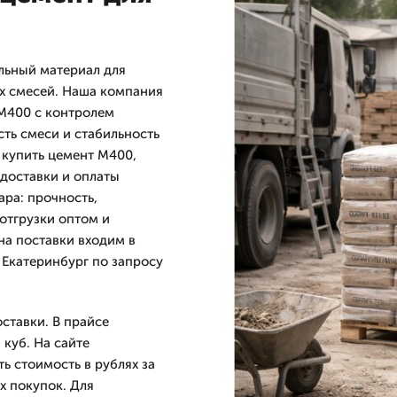
льный материал для
х смесей. Наша компания
М400 с контролем
ть смеси и стабильность
к купить цемент М400,
доставки и оплаты
ра: прочность,
отгрузки оптом и
на поставки входим в
 Екатеринбург по запросу
ставки. В прайсе
 куб. На сайте
ь стоимость в рублях за
х покупок. Для