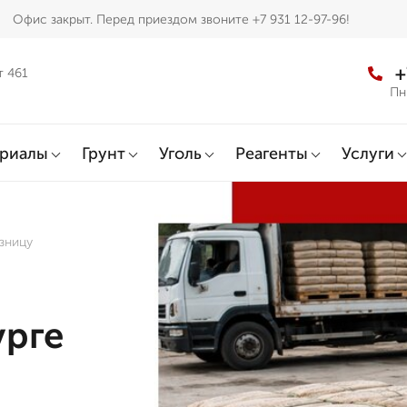
Офис закрыт. Перед приездом звоните +7 931 12-97-96!
+
т 461
Пн
ериалы
Грунт
Уголь
Реагенты
Услуги
зницу
урге