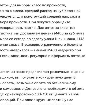
тры для выбора: класс по прочности,
ента в смеси, средний расход на куб бетонной
ендуется для конструкций средней нагрузки и
набора прочности. При покупке обращайте
однородность партии. Для оптовых клиентов
гистика: мы доставляем цемент М400 за куб или в
ывоз со склада по адресу улица Шейнкмана, 114А
ние заказа. В условиях ограниченного бюджета
мость материалов — цемент М400 недорого при
о если заказывать регулярно и оформлять оптовые
агазинах часто предполагает розничные наценки;
вщиком, вы получаете конкурентную цену. В
 оплаты, возможна оплата по безналичному
и самовывозе. Для расчета необходимого объема
од: ориентировочно 300-350 кг цемента на куб
ропорций. При заказе крупных партий у нас