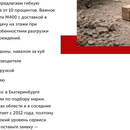
предлагаем гибкую
а от 10 процентов. Важное
та М400 с доставкой в
дачу на этажи при
обенностями разгрузки
вреждений.
доны, навалом за куб
изводителя
грузкой
ию
о: в Екатеринбурге
ии по подбору марки.
ах области и в соседние
ет с 2012 года, поэтому
окий уровень сервиса.
оставьте заявку —