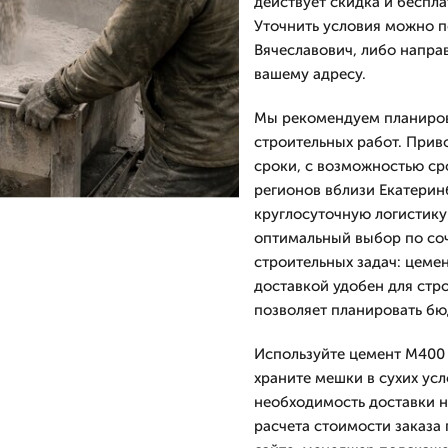
действует скидка и беспла
Уточнить условия можно по
Вячеславович, либо направ
вашему адресу.
Мы рекомендуем планирова
строительных работ. Прив
сроки, с возможностью ср
регионов вблизи Екатерин
круглосуточную логистик
оптимальный выбор по соч
строительных задач: цеме
доставкой удобен для стр
позволяет планировать бю
Используйте цемент М400 
храните мешки в сухих усл
необходимость доставки н
расчета стоимости заказа 