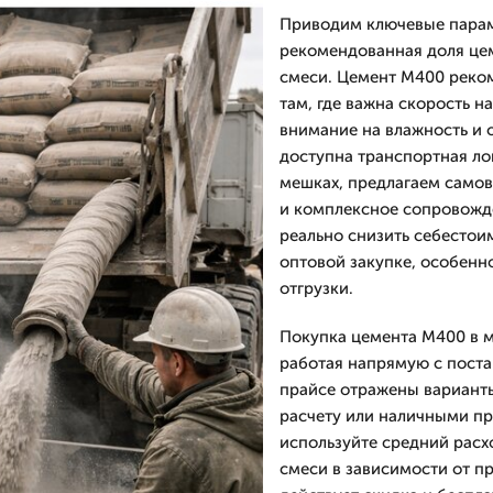
Приводим ключевые параме
рекомендованная доля цем
смеси. Цемент М400 реком
там, где важна скорость 
внимание на влажность и 
доступна транспортная ло
мешках, предлагаем самов
и комплексное сопровожде
реально снизить себестои
оптовой закупке, особенн
отгрузки.
Покупка цемента М400 в м
работая напрямую с поста
прайсе отражены варианты
расчету или наличными пр
используйте средний расх
смеси в зависимости от п