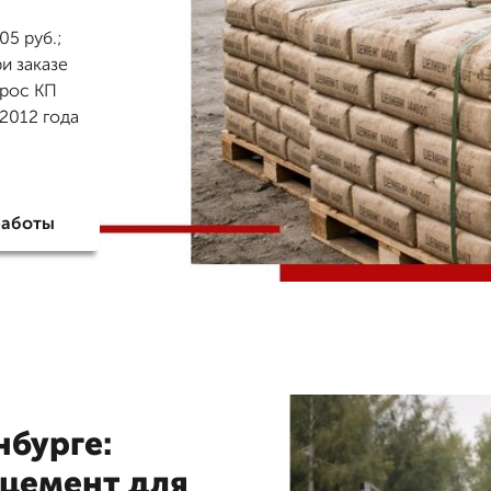
5 руб.;
и заказе
прос КП
2012 года
работы
нбурге:
цемент для