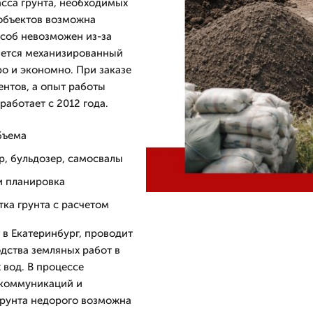
сса грунта, необходимых
 объектов возможна
соб невозможен из-за
яется механизированный
ро и экономно. При заказе
ентов, а опыт работы
ботает с 2012 года.
бъема
р, бульдозер, самосвалы
 и планировка
тка грунта с расчетом
 в Екатеринбург, проводит
дства земляных работ в
 вод. В процессе
 коммуникаций и
грунта недорого возможна