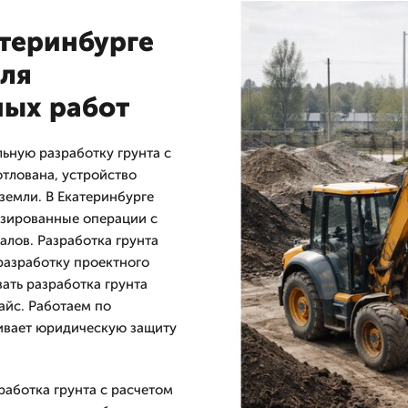
атеринбурге
для
ных работ
ную разработку грунта с
тлована, устройство
земли. В Екатеринбурге
изированные операции с
алов. Разработка грунта
разработку проектного
вать разработка грунта
айс. Работаем по
чивает юридическую защиту
работка грунта с расчетом