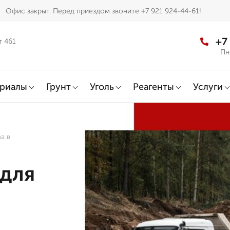
Офис закрыт. Перед приездом звоните +7 921 924-44-61!
+7
т 461
Пн
ериалы
Грунт
Уголь
Реагенты
Услуги
а в
 для