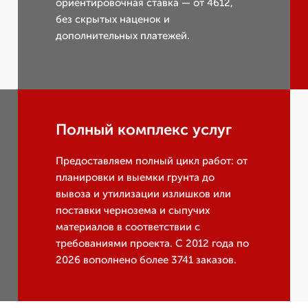
ориентировочная ставка — от 4612,
без скрытых наценок и
дополнительных платежей.
Полный комплекс услуг
Предоставляем полный цикл работ: от
планировки и выемки грунта до
вывоза и утилизации излишков или
поставки чернозема и сыпучих
материалов в соответствии с
требованиями проекта. С 2012 года по
2026 вополнено более 3741 заказов.