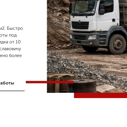
/м2. Быстро
боты под
идка от 10
славовичу
нено более
работы