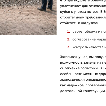
что при подсчете объема д
уплотнение: для основани
кубов с учетом потерь. В 
строительным требованиям
стойкость к нагрузкам.
расчет объема и п
согласование марш
контроль качества 
Заказывая у нас, вы получ
возможность замены на п
облегчение логистики. В 
особенности местных доро
экономически оправданно
как надежное, проверенно
долговечной конструкции.