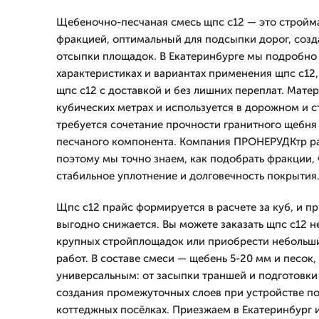
Щебеночно-песчаная смесь щпс с12 — это стройм
фракцией, оптимальный для подсыпки дорог, созд
отсыпки площадок. В Екатеринбурге мы подробно
характеристиках и вариантах применения щпс с12,
щпс с12 с доставкой и без лишних переплат. Матер
кубических метрах и используется в дорожном и с
требуется сочетание прочности гранитного щебня
песчаного компонента. Компания ПРОНЕРУДКтр раб
поэтому мы точно знаем, как подобрать фракции,
стабильное уплотнение и долговечность покрытия
Щпс с12 прайс формируется в расчете за куб, и п
выгодно снижается. Вы можете заказать щпс с12 н
крупных стройплощадок или приобрести небольши
работ. В составе смеси — щебень 5-20 мм и песок,
универсальным: от засыпки траншей и подготовки
создания промежуточных слоев при устройстве по
коттеджных посёлках. Приезжаем в Екатеринбург и