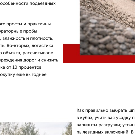
 особенности подъездных
ге просты и практичны.
бораторные пробы
 влажность и плотность,
ь. Во-вторых, логистика:
о объекта, рассчитываем
реждения дорог и снизить
дка от 10 процентов
покупку еще выгоднее.
Как правильно выбрать щп
в кубах, учитывая усадку 
варианты разгрузки; уточ
пылевидных включений. В 