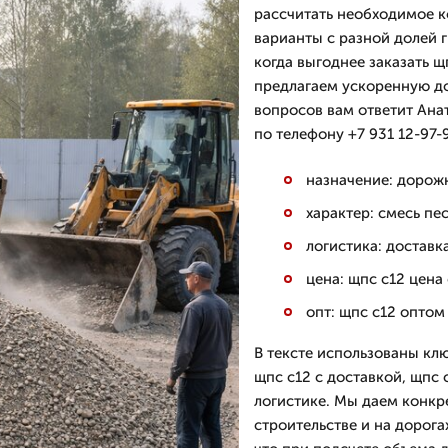
рассчитать необходимое к
варианты с разной долей г
когда выгоднее заказать 
предлагаем ускоренную до
вопросов вам ответит Ана
по телефону +7 931 12-97-
назначение: дорожн
характер: смесь пе
логистика: доставк
цена: щпс с12 цена
опт: щпс с12 оптом
В тексте использованы клю
щпс с12 с доставкой, щпс 
логистике. Мы даем конкр
строительстве и на дорога