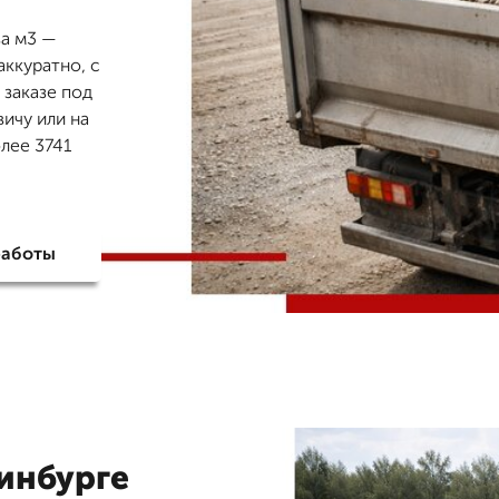
за м3 —
аккуратно, с
 заказе под
ичу или на
олее 3741
работы
ринбурге