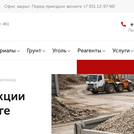
Офис закрыт. Перед приездом звоните +7 931 12-97-96!
+
т 461
Пн
ериалы
Грунт
Уголь
Реагенты
Услуги
 розницу
кции
ге