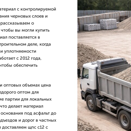
атериал с контролируемой
ания черновых слоев и
 рассказываем о
 чтобы вы могли купить
иал поставляется в
троительном деле, когда
 и уплотняемости
отает с 2012 года,
 чтобы обеспечить
.
ри оптовых объемах цена
едорого оптом для
е партии для локальных
 что делает материал
 основания под асфальт до
дъездов и дорог в частных
 доставляем щпс с12 с