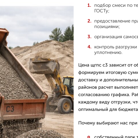
подбор смеси по те
ГОСТу;
предоставление пра
позициями;
организация самосв
контроль разгрузки
уплотнению.
Цена щгпс с3 зависит от о
формируем итоговую сумму
доставку и дополнительны
районов расчет выполняет
согласованию графика. Ра
каждому виду отгрузки, ч
оптимальный для бюджета
Почему выбирают нас при 
собственный парк 