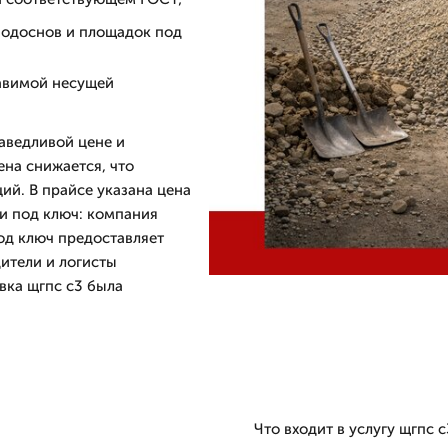
подоснов и площадок под
тавимой несущей
аведливой цене и
ена снижается, что
ий. В прайсе указана цена
и под ключ: компания
од ключ предоставляет
дители и логисты
вка щгпс с3 была
Что входит в услугу щгпс с