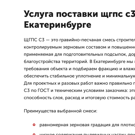
Услуга поставки щгпс с3
Екатеринбурге
ЩГПС С3 — это гравийно-песчаная смесь строител
контролируемым зерновым составом и повышенно
применяемая для подготовительных подсыпок, до
благоустройства территорий. В Екатеринбурге м
требования объекта и подбираем фракцию и влажн
обеспечить стабильное уплотнение и минимальную
Для проектных и разовых работ важно правильно
С3 по ГОСТ и техническим условиям заказчика: эт
способность слоя, расход и итоговую стоимость р
Преимущества выбранной смеси:
равномерная зерновая градация для плотно
низкое содержание пылевидных частиц пр