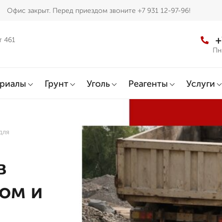
Офис закрыт. Перед приездом звоните +7 931 12-97-96!
+
т 461
Пн
ериалы
Грунт
Уголь
Реагенты
Услуги
для
в
ом и