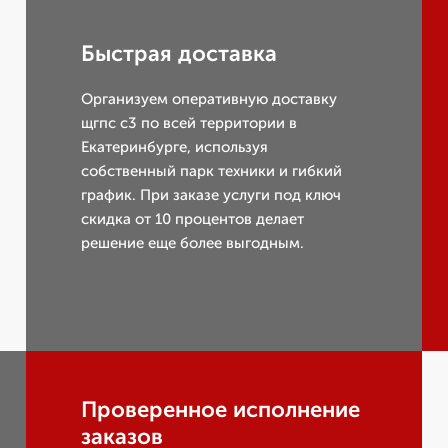
Быстрая доставка
Организуем оперативную доставку
щгпс с3 по всей территории в
Екатеринбурге, используя
собственный парк техники и гибкий
график. При заказе услуги под ключ
скидка от 10 процентов делает
решение еще более выгодным.
Проверенное исполнение
заказов