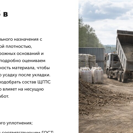
 в
ьного назначения с
й плотностью,
рожных оснований и
ы подробно оцениваем
ость материала, чтобы
 усадку после укладки.
 подобрать состав ЩГПС
о влияет на несущую
абот.
го уплотнения;
и соответствующем ГОСТ;