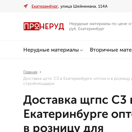
Екатеринбург
, улица Шейнкмана, 114А
Нерудные материалы по цене о
руб. Екатеринбург
Нерудные материалы
Вторичные мат
Главная
Доставка щгпс С3 в Екатеринбурге оптом и в розницу 
стройплощадок
Доставка щгпс С3 
Екатеринбурге опт
в розницу для