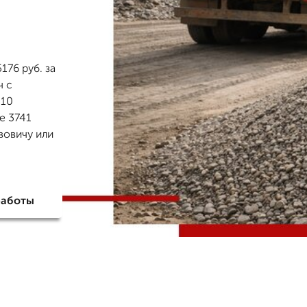
176 руб. за
ч с
 10
е 3741
вовичу или
работы