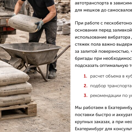
автотранспорта в зависим
для мешков до самосвалов
При работе с пескобетон
основания перед заливкой
использование вибратора д
стяжек пола важно выдерж
за залитой поверхностью,
бригады при необходимост
подсказать оптимальную т
расчет объема в ку
подбор транспорта 
рекомендации по ук
Мы работаем в Екатеринбу
поставки быстро и аккура
крупных заказах, а при н
Екатеринбург для консуль