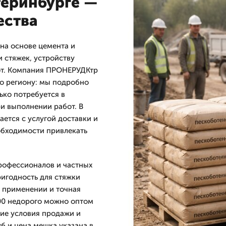
теринбурге —
ества
на основе цемента и
 стяжек, устройству
бот. Компания ПРОНЕРУДКтр
по региону: мы подробно
ько потребуется в
ри выполнении работ. В
ется с услугой доставки и
еобходимости привлекать
рофессионалов и частных
ригодность для стяжки
в применении и точная
00 недорого можно оптом
ие условия продажи и
б и цена мешка указана в