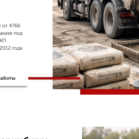
 от 4766
заказе под
 КП
2012 года
работы