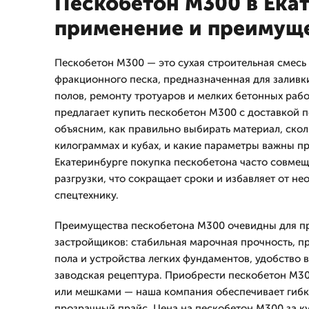
Пескобетон М300 в Ека
применение и преимущ
Пескобетон М300 — это сухая строительная смесь 
фракционного песка, предназначенная для заливки
полов, ремонту тротуаров и мелких бетонных ра
предлагает купить пескобетон М300 с доставкой 
объясним, как правильно выбирать материал, скол
килограммах и кубах, и какие параметры важны п
Екатеринбурге покупка пескобетона часто совмеща
разгрузки, что сокращает сроки и избавляет от н
спецтехнику.
Преимущества пескобетона М300 очевидны для п
застройщиков: стабильная марочная прочность, п
пола и устройства легких фундаментов, удобство 
заводская рецептура. Приобрести пескобетон М3
или мешками — наша компания обеспечивает гибк
прозрачный прайс. Цена на пескобетон М300 за ку