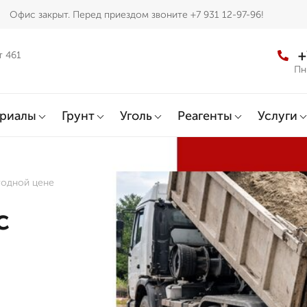
Офис закрыт. Перед приездом звоните +7 931 12-97-96!
+
т 461
Пн
ериалы
Грунт
Уголь
Реагенты
Услуги
годной цене
с