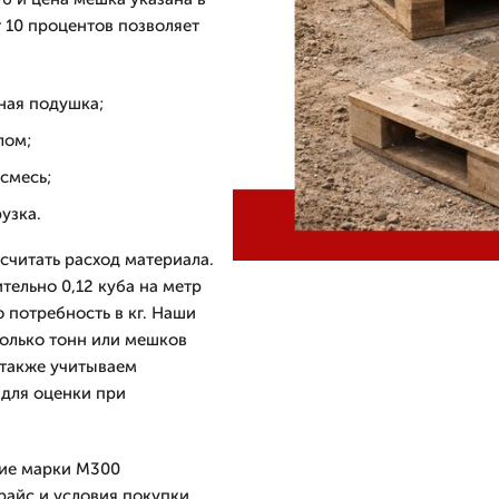
т 10 процентов позволяет
ная подушка;
лом;
смесь;
узка.
считать расход материала.
тельно 0,12 куба на метр
 потребность в кг. Наши
колько тонн или мешков
 также учитываем
 для оценки при
вие марки M300
райс и условия покупки