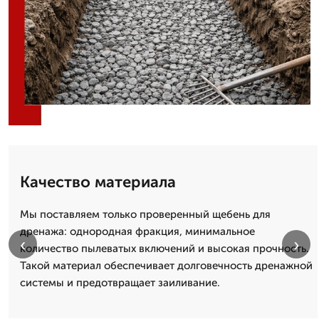
Качество материала
Мы поставляем только проверенный щебень для
дренажа: однородная фракция, минимальное
‹
›
количество пылеватых включений и высокая прочность.
Такой материал обеспечивает долговечность дренажной
системы и предотвращает заиливание.