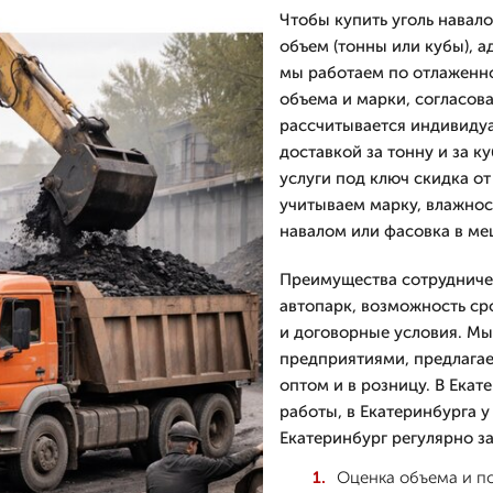
Чтобы купить уголь навал
объем (тонны или кубы), а
мы работаем по отлаженно
объема и марки, согласов
рассчитывается индивидуа
доставкой за тонну и за к
услуги под ключ скидка от
учитываем марку, влажност
навалом или фасовка в ме
Преимущества сотрудничес
автопарк, возможность ср
и договорные условия. Мы
предприятиями, предлагае
оптом и в розницу. В Ека
работы, в Екатеринбурга у
Екатеринбург регулярно за
Оценка объема и п