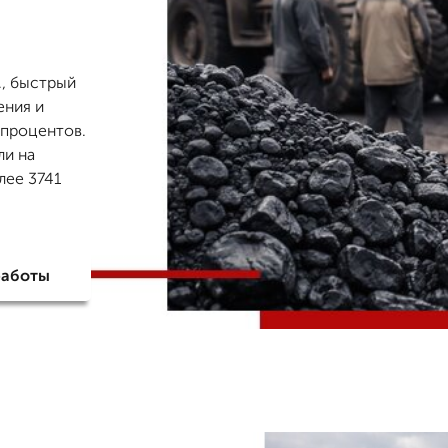
., быстрый
ения и
 процентов.
ли на
лее 3741
работы