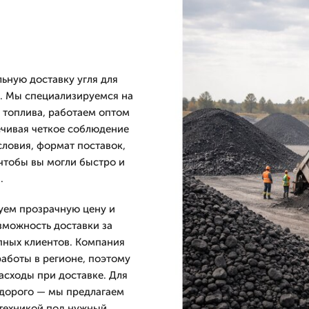
ную доставку угля для
. Мы специализируемся на
о топлива, работаем оптом
ечивая четкое соблюдение
словия, формат поставок,
 чтобы вы могли быстро и
.
руем прозрачную цену и
зможность доставки за
упных клиентов. Компания
работы в регионе, поэтому
асходы при доставке. Для
едорого — мы предлагаем
 техникой под нужный