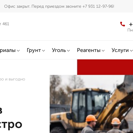
Офис закрыт. Перед приездом звоните +7 931 12-97-96!
+
т 461
Пн
ериалы
Грунт
Уголь
Реагенты
Услуги
ро и выгодно
в
стро