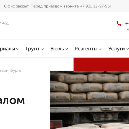
Офис закрыт. Перед приездом звоните +7 931 12-97-96!
+
т 461
Пн
ериалы
Грунт
Уголь
Реагенты
Услуги
теринбурге
алом