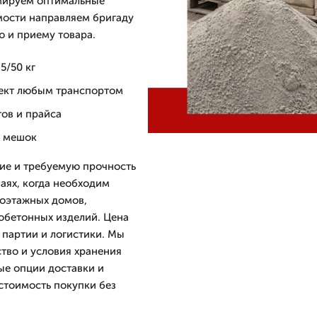
рмируем оптимальные
имости направляем бригаду
ю и приему товара.
5/50 кг
ъект любым транспортом
ов и прайса
а мешок
ие и требуемую прочность
аях, когда необходим
гоэтажных домов,
обетонных изделий. Цена
 партии и логистики. Мы
тво и условия хранения
ые опции доставки и
 стоимость покупки без