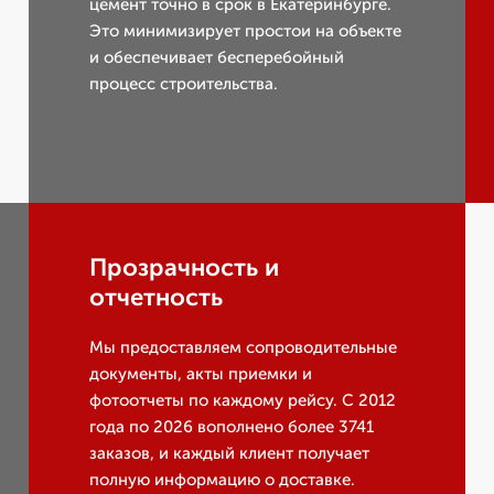
цемент точно в срок в Екатеринбурге.
Это минимизирует простои на объекте
и обеспечивает бесперебойный
процесс строительства.
Прозрачность и
отчетность
Мы предоставляем сопроводительные
документы, акты приемки и
фотоотчеты по каждому рейсу. С 2012
года по 2026 вополнено более 3741
заказов, и каждый клиент получает
полную информацию о доставке.