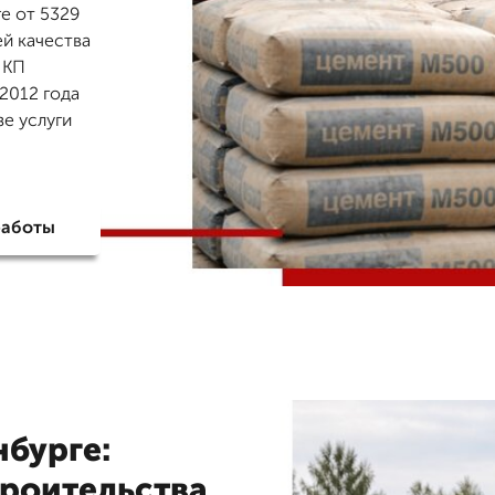
е от 5329
ей качества
 КП
2012 года
зе услуги
работы
бурге:
роительства