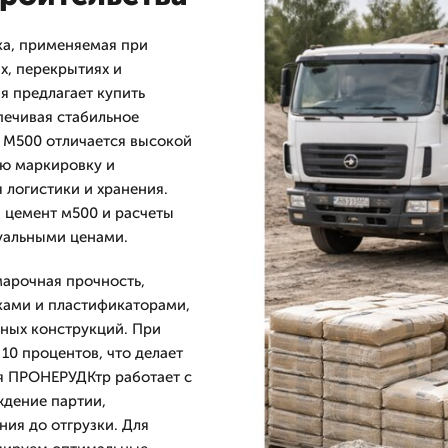
ка, применяемая при
х, перекрытиях и
я предлагает купить
печивая стабильное
 М500 отличается высокой
ую маркировку и
я логистики и хранения.
 цемент м500 и расчеты
туальными ценами.
арочная прочность,
вками и пластификаторами,
нных конструкций. При
10 процентов, что делает
я ПРОНЕРУДКтр работает с
ждение партии,
ия до отгрузки. Для