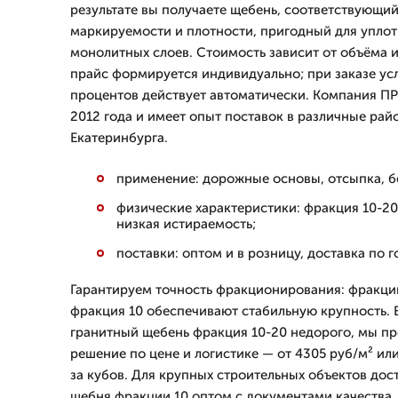
результате вы получаете щебень, соответствующи
маркируемости и плотности, пригодный для упло
монолитных слоев. Стоимость зависит от объёма и
прайс формируется индивидуально; при заказе усл
процентов действует автоматически. Компания П
2012 года и имеет опыт поставок в различные райо
Екатеринбурга.
применение: дорожные основы, отсыпка, б
физические характеристики: фракция 10-20
низкая истираемость;
поставки: оптом и в розницу, доставка по 
Гарантируем точность фракционирования: фракции
фракция 10 обеспечивают стабильную крупность. 
гранитный щебень фракция 10-20 недорого, мы п
решение по цене и логистике — от 4305 руб/м² или
за кубов. Для крупных строительных объектов дос
щебня фракции 10 оптом с документами качества.