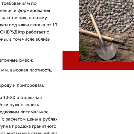
й требованиям по
тнения и формирования
 расстояния, поэтому
уги под ключ скидка от 10
РОНЕРУДКтр работает с
ны, в том числе вблизи
етонные смеси;
 мм, высокая плотность,
городу и пригородам.
 10-20 и отдельная
Если нужно купить
редложим оптимальное
 с расчетом цены в рублях
тупна продажа гранитного
 Клиентам из Екатеринбург