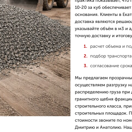
практика показывает, что
10-20 за куб обеспечивае
основания. Клиенты в Екат
доставка являются решаю
указывайте объём в м3 и а
точную доставку и итогов
расчет объема и по
подбор транспорта
согласование срока
Мы предлагаем прозрачны
осуществляем разгрузку н
распределению груза при 
гранитного щебня фракции 
строительного класса, при
строительных площадок. П
стоимости звоните по ном
Дмитрию и Анатолию. Наш