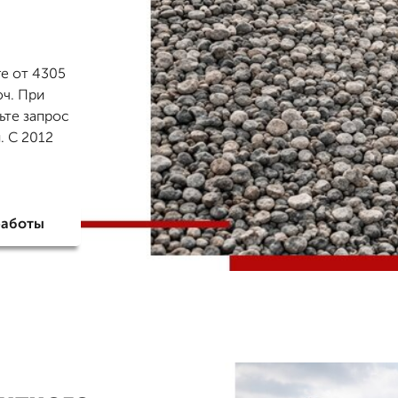
ге от 4305
юч. При
ьте запрос
. С 2012
работы