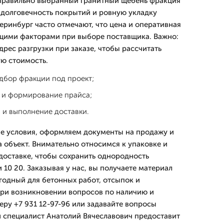
 правильно выбранный гранитный щебень фракция
т долговечность покрытий и ровную укладку
еринбург часто отмечают, что цена и оперативная
щими факторами при выборе поставщика. Важно:
дрес разгрузки при заказе, чтобы рассчитать
ую стоимость.
дбор фракции под проект;
 и формирование прайса;
 и выполнение доставки.
е условия, оформляем документы на продажу и
а объект. Внимательно относимся к упаковке и
доставке, чтобы сохранить однородность
10 20. Заказывая у нас, вы получаете материал
годный для бетонных работ, отсыпок и
ри возникновении вопросов по наличию и
еру +7 931 12-97-96 или задавайте вопросы
 специалист Анатолий Вячеславович предоставит