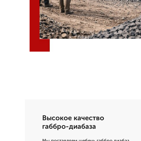
Высокое качество
габбро-диабаза
Мы поставляем щебень габбро диабаз