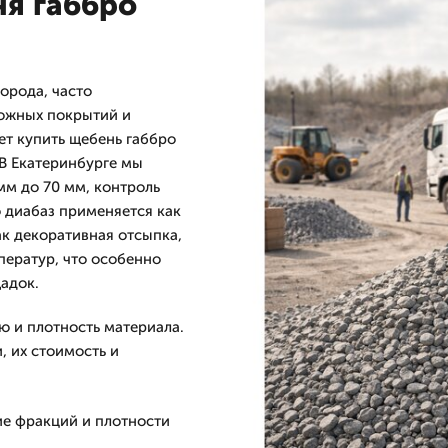
ня габбро
орода, часто
рожных покрытий и
т купить щебень габбро
 В Екатеринбурге мы
мм до 70 мм, контроль
о диабаз применяется как
ак декоративная отсыпка,
ператур, что особенно
адок.
 и плотность материала.
, их стоимость и
е фракций и плотности