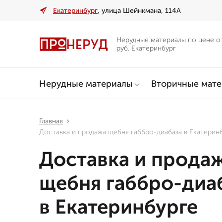
Екатеринбург
, улица Шейнкмана, 114А
Нерудные материалы по цене о
руб. Екатеринбург
Нерудные материалы
Вторичные мат
Главная
Доставка и продажа щебня габбро-диабаза в Екатерин
Доставка и прода
щебня габбро-диа
в Екатеринбурге