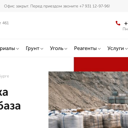
Офис закрыт. Перед приездом звоните +7 931 12-97-96!
+
т 461
Пн
ериалы
Грунт
Уголь
Реагенты
Услуги
бурге
жа
база