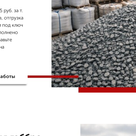
руб. за т.
, отгрузка
и под ключ
ыполнено
авьте
на
работы