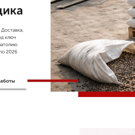
щика
 Доставка,
од ключ
Анатолию
 по 2026
работы