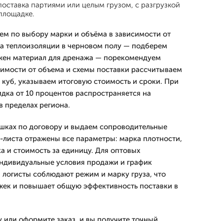
 поставка партиями или целым грузом, с разгрузкой
площадке.
м по выбору марки и объёма в зависимости от
ка теплоизоляции в черновом полу — подберем
ужен материал для дренажа — порекомендуем
имости от объема и схемы поставки рассчитываем
 куб, указываем итоговую стоимость и сроки. При
идка от 10 процентов распространяется на
в пределах региона.
шках по договору и выдаем сопроводительные
с-листа отражены все параметры: марка плотности,
а и стоимость за единицу. Для оптовых
ндивидуальные условия продажи и график
и логисты соблюдают режим и марку груза, что
жек и повышает общую эффективность поставки в
 или оформите заказ, и вы получите точный