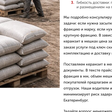
Гибкость доставки:
и размещением на 
Мы подробно консультируе
задачи: если нужна засып
фракцию и марку, если н
крупную фракцию. В завис
керамзит в мешках цена за
заказе услуги под ключ ск
комплектацию и доставку 
Поставляем керамзит в ме
документы. В тексте прай
фракция в мм, объем мешк
покупателей предлагаем и
отгрузок. Наши водители 
минимизирует риск задер
Екатеринбург.
Задайте вопрос менеджеру