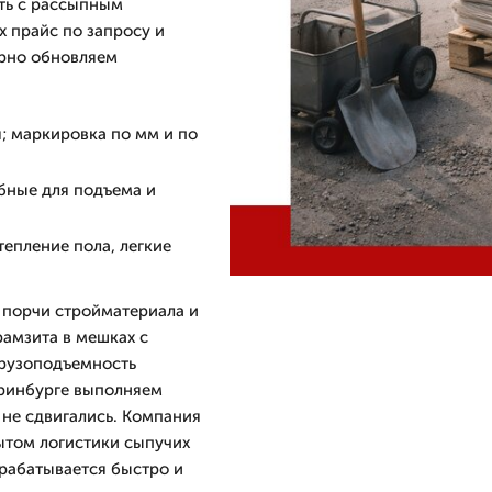
ить с рассыпным
 прайс по запросу и
ярно обновляем
я; маркировка по мм и по
бные для подъема и
епление пола, легкие
 порчи стройматериала и
рамзита в мешках с
 грузоподъемность
еринбурге выполняем
 не сдвигались. Компания
ытом логистики сыпучих
брабатывается быстро и