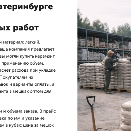
атеринбурге
я
ых работ
 материал: легкий,
Наша компания предлагает
 вы могли купить керамзит
 к применению объем,
асчет расхода при укладке
 Покупателям из
вок и варианты оплаты, а
ита в мешках оптом для
 и объема заказа. В прайс
ка по мм и указание
м в кубах: цена за мешок